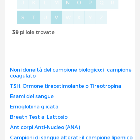
J
K
L
M
N
O
P
Q
R
S
T
U
V
W
X
Y
Z
39
pillole trovate
Non idoneità del campione biologico: il campione
coagulato
TSH: Ormone tireostimolante o Tireotropina
Esami del sangue
Emoglobina glicata
Breath Test al Lattosio
Anticorpi Anti-Nucleo (ANA)
Campioni di sangue alterati: il campione lipemico