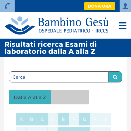
DONA ORA
Risultati ricerca Esami di
laboratorio dalla A alla Z
Dalla A alla Z
A
B
C
D
E
F
G
H
I