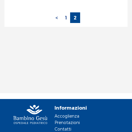
<
1
2
Informazioni
Accoglienza
Prenotazioni
Contatti