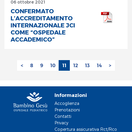
06 ottobre 2021
CONFERMATO
L’ACCREDITAMENTO
INTERNAZIONALE JCI
COME “OSPEDALE
ACCADEMICO”
<
8
9
10
11
12
13
14
>
Informazioni
Accoglienza
Prenotazioni
Contatti
Privacy
Copertura assicurativa Rct/Rco