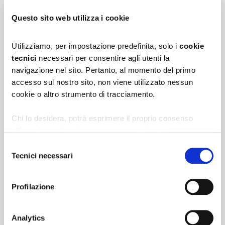
Questo sito web utilizza i cookie
Utilizziamo, per impostazione predefinita, solo i
cookie
Vaccinazioni
tecnici
necessari per consentire agli utenti la
navigazione nel sito. Pertanto, al momento del primo
accesso sul nostro sito, non viene utilizzato nessun
cookie o altro strumento di tracciamento.
Chi lo desidera, potrà esprimere il proprio consenso
all’uso dei cookie che vengono riportati sotto:
1.
cookie analytics
di terza parte per l’elaborazione
Selezione
statistica delle scelte effettuate e per migliorare
Tecnici necessari
del
l’esperienza d’uso del sito;
consenso
Sindrome di Down
2.
cookie di profilazione
per la creazione di profili in
Profilazione
base alle preferenze manifestate nell'ambito della
navigazione in rete.
3.
cookie di marketing
di terza parte per tracciare le
Analytics