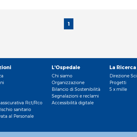
1
zioni
L'Ospedale
La Ricerca
za
Chi siamo
Direzione Sci
ni
Organizzazione
Progetti
Bilancio di Sostenibilità
5 x mille
Segnalazioni e reclami
assicurativa Rct/Rco
Accessibilità digitale
ischio sanitario
vata al Personale