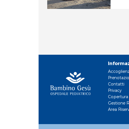
et
Informa
Accoglien
Prenotazio
Contatti
Privacy
Copertura 
Gestione R
Area Riser
RA