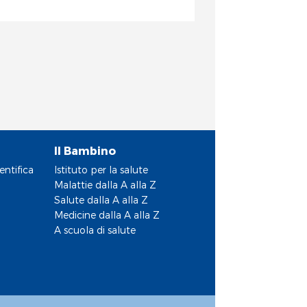
Il Bambino
entifica
Istituto per la salute
Malattie dalla A alla Z
Salute dalla A alla Z
Medicine dalla A alla Z
A scuola di salute