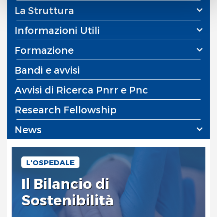
Chiudendo questo banner o utilizzando il pulsante
La Struttura
"
Rifiuta tutto
", invece, verranno utilizzati i soli cookie
Informazioni Utili
tecnici.
Formazione
Bandi e avvisi
Avvisi di Ricerca Pnrr e Pnc
Research Fellowship
News
L'OSPEDALE
Il Bilancio di
Sostenibilità