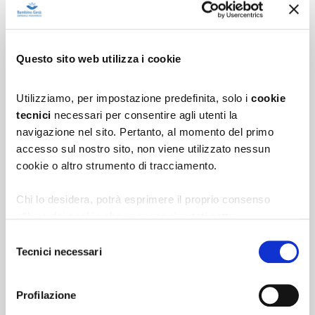
Questo sito web utilizza i cookie
Utilizziamo, per impostazione predefinita, solo i
cookie
tecnici
necessari per consentire agli utenti la
navigazione nel sito. Pertanto, al momento del primo
accesso sul nostro sito, non viene utilizzato nessun
cookie o altro strumento di tracciamento.
Chi lo desidera, potrà esprimere il proprio consenso
all’uso dei cookie che vengono riportati sotto:
1.
cookie analytics
di terza parte per l’elaborazione
Selezione
statistica delle scelte effettuate e per migliorare
Tecnici necessari
del
l’esperienza d’uso del sito;
consenso
2.
cookie di profilazione
per la creazione di profili in
Profilazione
base alle preferenze manifestate nell'ambito della