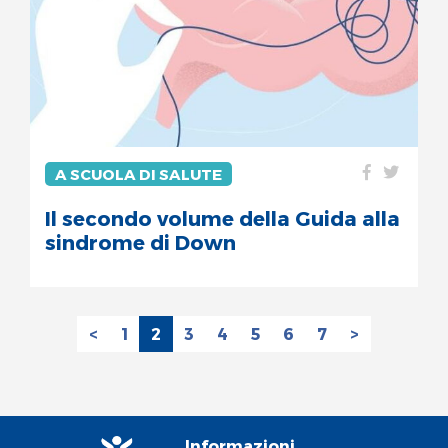
A SCUOLA DI SALUTE
Il secondo volume della Guida alla
sindrome di Down
<
1
2
3
4
5
6
7
>
Informazioni