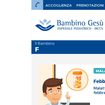
ACCOGLIENZA
PRENOTAZIONI
Il Bambino
F
MALA
Febb
Malat
febbr
mi