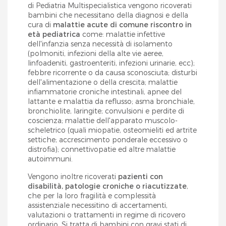
di Pediatria Multispecialistica vengono ricoverati
bambini che necessitano della diagnosi e della
cura di
malattie acute di comune riscontro in
età pediatrica
come: malattie infettive
dell'infanzia senza necessità di isolamento
(polmoniti, infezioni della alte vie aeree,
linfoadeniti, gastroenteriti, infezioni urinarie, ecc);
febbre ricorrente o da causa sconosciuta; disturbi
dell'alimentazione o della crescita; malattie
infiammatorie croniche intestinali, apnee del
lattante e malattia da reflusso; asma bronchiale,
bronchiolite, laringite; convulsioni e perdite di
coscienza; malattie dell'apparato muscolo-
scheletrico (quali miopatie, osteomieliti ed artrite
settiche; accrescimento ponderale eccessivo o
distrofia); connettivopatie ed altre malattie
autoimmuni.
Vengono inoltre ricoverati
pazienti con
disabilità, patologie croniche o riacutizzate
,
che per la loro fragilità e complessità
assistenziale necessitino di accertamenti,
valutazioni o trattamenti in regime di ricovero
ordinario. Si tratta di bambini con gravi stati di