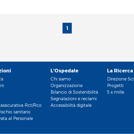
1
zioni
L'Ospedale
La Ricerca
za
Chi siamo
Direzione Sci
ni
Organizzazione
Progetti
Bilancio di Sostenibilità
5 x mille
Segnalazioni e reclami
assicurativa Rct/Rco
Accessibilità digitale
ischio sanitario
vata al Personale