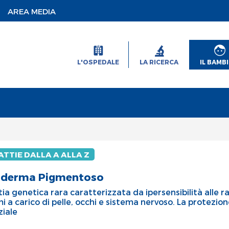
AREA MEDIA
L'OSPEDALE
LA RICERCA
IL BAMB
TTIE DALLA A ALLA Z
oderma Pigmentoso
ia genetica rara caratterizzata da ipersensibilità alle r
i a carico di pelle, occhi e sistema nervoso. La protezione
ziale