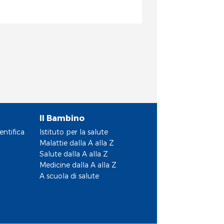
Il Bambino
entifica
Istituto per la salute
Malattie dalla A alla Z
Salute dalla A alla Z
Medicine dalla A alla Z
A scuola di salute