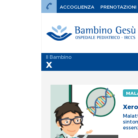
ACCOGLIENZA
PRENOTAZIONI
Il Bambino
X
MALA
Xer
Malatt
sintom
essen
mi