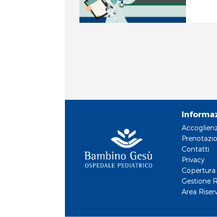
et
Informa
Accoglien
Prenotazio
Contatti
Privacy
Copertura 
Gestione R
RA
Area Riser