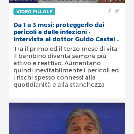
VIDEO PILLOLE
Da 1 a 3 mesi: proteggerlo dai
pericoli e dalle infezioni -
Intervista al dottor Guido Castelli
Gattinara
Tra il primo ed il terzo mese di vita
il bambino diventa sempre più
attivo e reattivo. Aumentano
quindi inevitabilmente i pericoli ed
i rischi spesso connessi alla
quotidianità e alla stanchezza