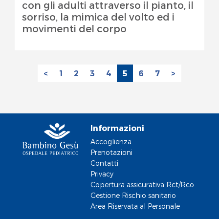
con gli adulti attraverso il pianto, il
sorriso, la mimica del volto ed i
movimenti del corpo
<
1
2
3
4
5
6
7
>
Informazioni
Accoglienza
Prenotazioni
Contatti
Privacy
Copertura assicurativa Rct/Rco
Gestione Rischio sanitario
Area Riservata al Personale