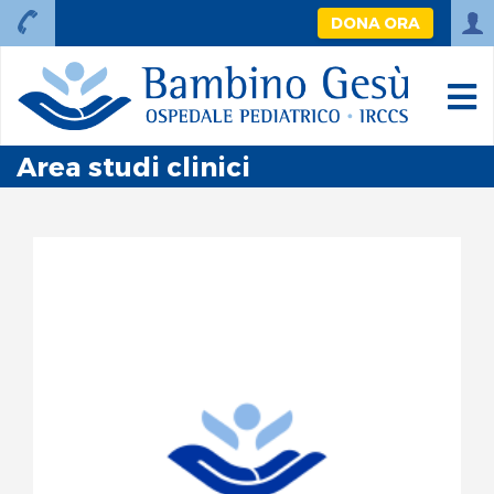
DONA ORA
Area studi clinici