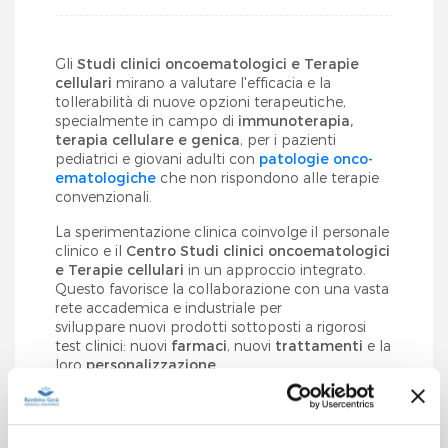
Gli
Studi clinici oncoematologici e Terapie
cellulari
mirano a valutare l'efficacia e la
tollerabilità di nuove opzioni terapeutiche,
specialmente in campo di
immunoterapia,
terapia cellulare e genica
, per i pazienti
pediatrici e giovani adulti con
patologie onco-
ematologiche
che non rispondono alle terapie
convenzionali.
La sperimentazione clinica coinvolge il personale
clinico e il
Centro Studi clinici oncoematologici
e Terapie cellulari
in un approccio integrato.
Questo favorisce la collaborazione con una vasta
rete accademica e industriale per
sviluppare nuovi prodotti sottoposti a rigorosi
test clinici: nuovi
farmaci
, nuovi
trattamenti
e la
loro
personalizzazione
.
La creazione di un
Clinical Trial Quality Team
(CTCT)
, in conformità ai requisiti dell'
Agenzia
Italiana del Farmaco (AIFA
), mira a promuovere