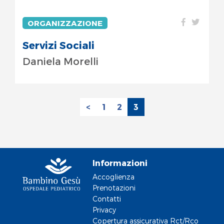
ORGANIZZAZIONE
Servizi Sociali
Daniela Morelli
<
1
2
3
Informazioni
Accoglienza
Prenotazioni
Contatti
Privacy
Copertura assicurativa Rct/Rco