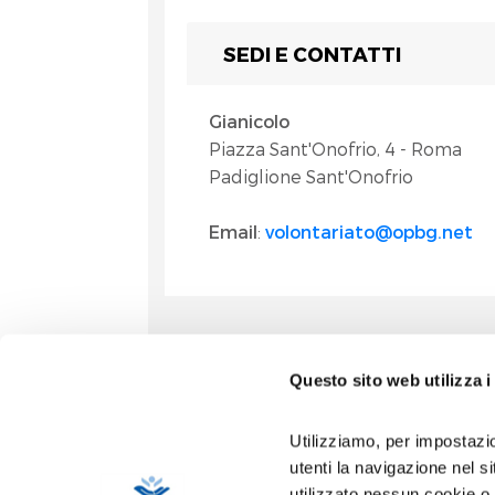
SEDI E CONTATTI
Gianicolo
Piazza Sant'Onofrio, 4 - Roma
Padiglione Sant'Onofrio
Email
:
volontariato@opbg.net
Questo sito web utilizza i
Informa
Accoglien
Prenotazio
Utilizziamo, per impostazio
Contatti
utenti la navigazione nel 
Privacy
utilizzato nessun cookie o