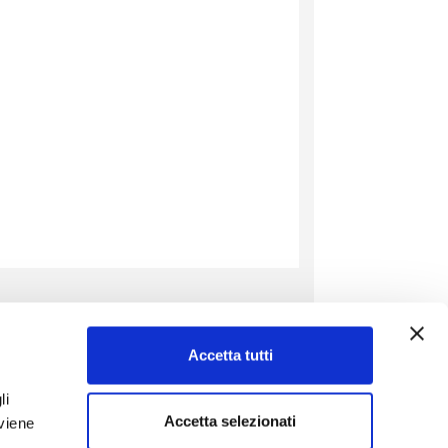
Il Bambino
Accetta tutti
entifica
Istituto per la salute
Malattie dalla A alla Z
li
Salute dalla A alla Z
Accetta selezionati
 viene
Medicine dalla A alla Z