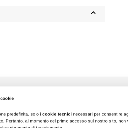
 cookie
zioni
L'Ospedale
La Ricerca
za
Chi siamo
Direzione Sci
ni
Organizzazione
Progetti
ne predefinita, solo i
cookie tecnici
necessari per consentire ag
Bilancio di Sostenibilità
5 x mille
sito. Pertanto, al momento del primo accesso sul nostro sito, non
Segnalazioni e reclami
 altro strumento di tracciamento.