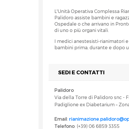
L'Unità Operativa Complessa Ria
Palidoro assiste bambini e ragazzi 
Ospedale o che arrivano in Pron
di uno o più organi vitali.
I medici anestesisti-rianimatori 
et
bambini prima, durante e dopo un
SEDI E CONTATTI
Palidoro
Via della Torre di Palidoro snc - 
Padiglione ex Diabetarium – Zon
RA
Email
:
rianimazione.palidoro@o
Telefono
: (+39) 06 6859 3355