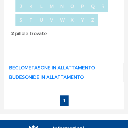
J
K
L
M
N
O
P
Q
R
S
T
U
V
W
X
Y
Z
2
pillole trovate
BECLOMETASONE IN ALLATTAMENTO
BUDESONIDE IN ALLATTAMENTO
1