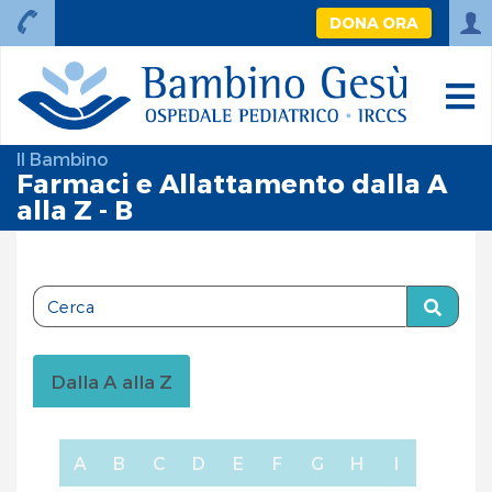
DONA ORA
Il Bambino
Farmaci e Allattamento dalla A
alla Z - B
Dalla A alla Z
A
B
C
D
E
F
G
H
I