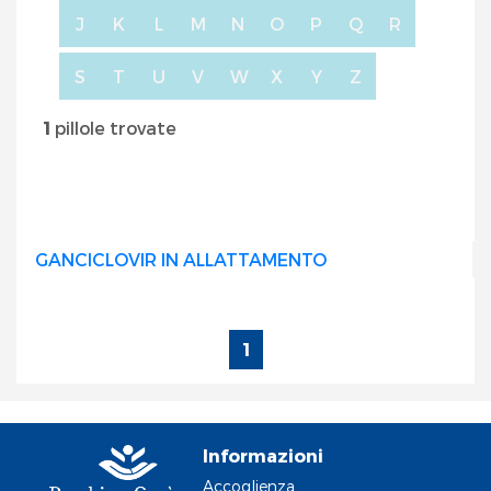
J
K
L
M
N
O
P
Q
R
S
T
U
V
W
X
Y
Z
1
pillole trovate
GANCICLOVIR IN ALLATTAMENTO
1
Informazioni
Accoglienza