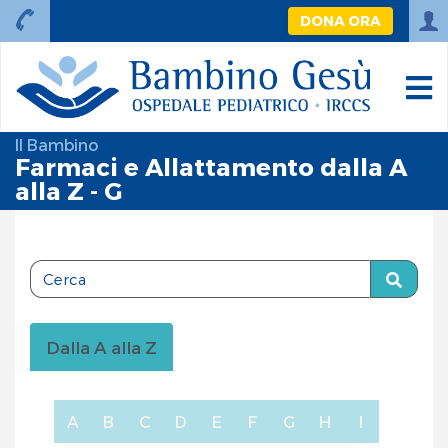
DONA ORA
Il Bambino
Farmaci e Allattamento dalla A
alla Z - G
Dalla A alla Z
A
B
C
D
E
F
G
H
I