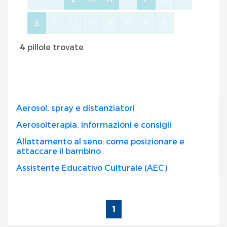
S
T
U
V
W
X
Y
Z
4
pillole trovate
Aerosol, spray e distanziatori
Aerosolterapia, informazioni e consigli
Allattamento al seno: come posizionare e
attaccare il bambino
Assistente Educativo Culturale (AEC)
1