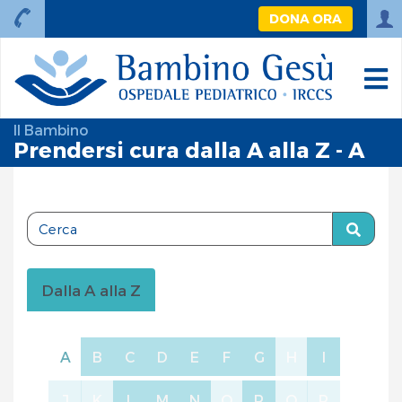
DONA ORA
Il Bambino
Prendersi cura dalla A alla Z - A
Dalla A alla Z
A
B
C
D
E
F
G
H
I
J
K
L
M
N
O
P
Q
R