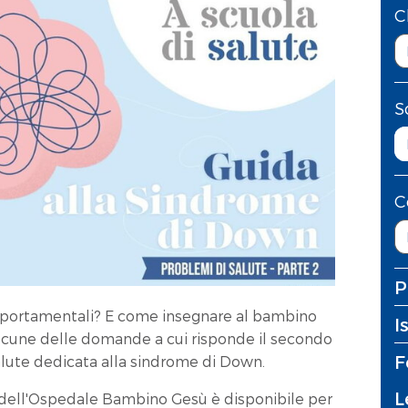
C
S
C
P
mportamentali? E come insegnare al bambino
I
lcune delle domande a cui risponde il secondo
F
alute dedicata alla sindrome di Down.
L
te dell'Ospedale Bambino Gesù è disponibile per