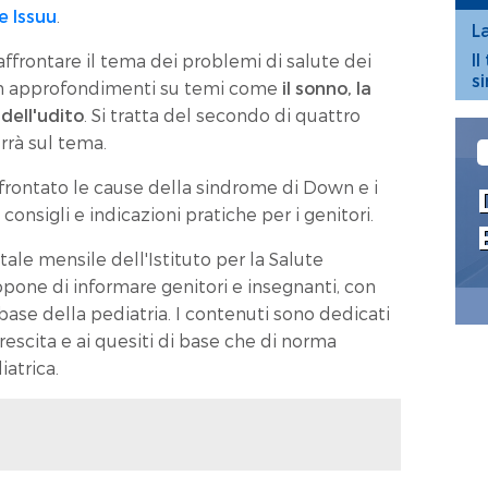
e Issuu
.
L
I
 affrontare il tema dei problemi di salute dei
s
n approfondimenti su temi come
il sonno, la
 dell'udito
. Si tratta del secondo di quattro
rrà sul tema.
affrontato le cause della sindrome di Down e i
onsigli e indicazioni pratiche per i genitori.
tale mensile dell'Istituto per la Salute
pone di informare genitori e insegnanti, con
base della pediatria. I contenuti sono dedicati
 crescita e ai quesiti di base che di norma
iatrica.