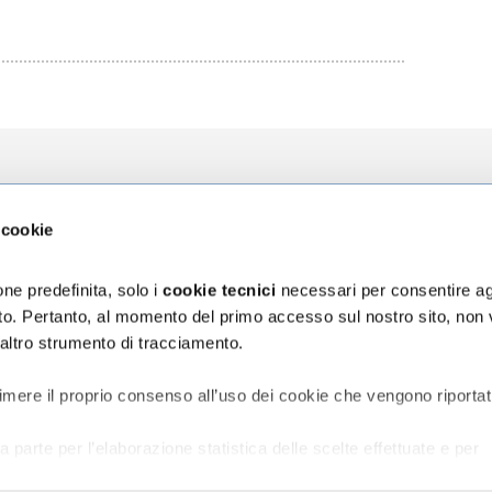
zioni
L'Ospedale
La Ricerca
 cookie
za
Chi siamo
Direzione Sci
ni
Organizzazione
Progetti
ne predefinita, solo i
cookie tecnici
necessari per consentire ag
Bilancio di Sostenibilità
5 x mille
sito. Pertanto, al momento del primo accesso sul nostro sito, non
Segnalazioni e reclami
 altro strumento di tracciamento.
assicurativa Rct/Rco
Accessibilità digitale
ischio sanitario
vata al Personale
imere il proprio consenso all’uso dei cookie che vengono riportat
a parte per l’elaborazione statistica delle scelte effettuate e per
o del sito;