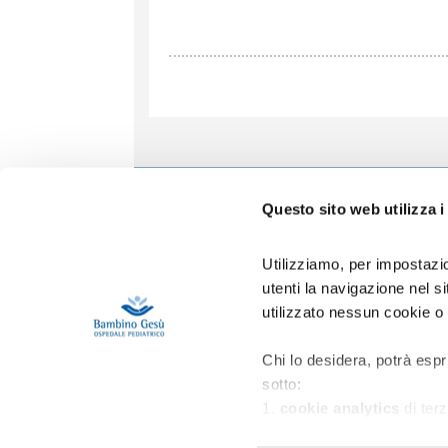
Informa
Questo sito web utilizza i
Accoglien
Prenotazio
Utilizziamo, per impostazio
Contatti
utenti la navigazione nel 
Privacy
utilizzato nessun cookie o
Copertura 
Gestione R
Area Riser
Chi lo desidera, potrà espr
sotto:
1.
cookie analytics
di terz
migliorare l’esperienza d’us