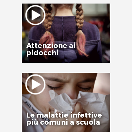
Attenzione ai
pidocchi
Le malattie infettive
più comuni a scuola