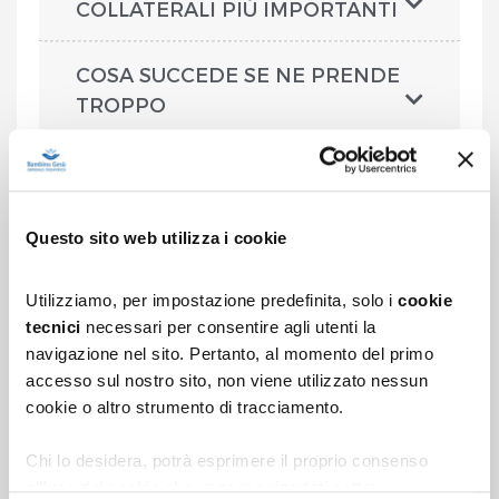
COLLATERALI PIÙ IMPORTANTI
COSA SUCCEDE SE NE PRENDE
TROPPO
PUÒ PRENDERE ALTRI
MEDICINALI
Questo sito web utilizza i cookie
COSA SUCCEDE SE SALTA UNA
DOSE
Utilizziamo, per impostazione predefinita, solo i
cookie
tecnici
necessari per consentire agli utenti la
navigazione nel sito. Pertanto, al momento del primo
COSA SUCCEDE SE MIO FIGLIO
accesso sul nostro sito, non viene utilizzato nessun
VOMITA
cookie o altro strumento di tracciamento.
ALLATTAMENTO
Chi lo desidera, potrà esprimere il proprio consenso
all’uso dei cookie che vengono riportati sotto: