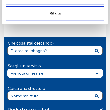
basso a destra.
Rifiuta
Cliccando sul pulsante "
Accetta tutto
" l’utente
Ultimo Aggiornamento: 15 Maggio 2026
acconsente all’utilizzo di tutti i cookie.
Chiudendo questo banner o utilizzando il pulsante
"
Rifiuta tutto
", invece, verranno utilizzati i soli cookie
Che cosa stai cercando?
tecnici.
Scegli un servizio
Prenota un esame
Cerca una struttura
Pediatria in pillole