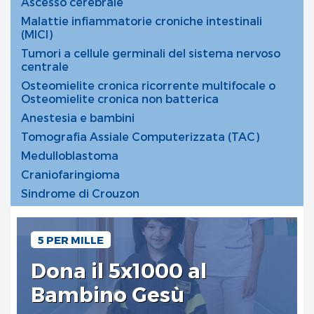
Ascesso cerebrale
Malattie infiammatorie croniche intestinali
(MICI)
Tumori a cellule germinali del sistema nervoso
centrale
Osteomielite cronica ricorrente multifocale o
Osteomielite cronica non batterica
Anestesia e bambini
Tomografia Assiale Computerizzata (TAC)
Medulloblastoma
Craniofaringioma
Sindrome di Crouzon
5 PER MILLE
Dona il 5x1000 al
Bambino Gesù