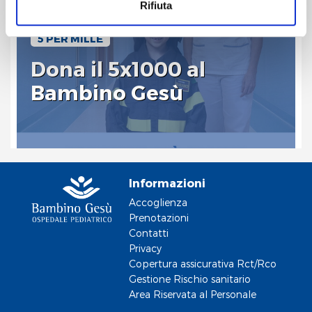
Rifiuta
Cliccando sul pulsante "
Accetta tutto
" l’utente
acconsente all’utilizzo di tutti i cookie.
5 PER MILLE
Dona il 5x1000 al
Chiudendo questo banner o utilizzando il pulsante
"
Rifiuta tutto
", invece, verranno utilizzati i soli cookie
Bambino Gesù
tecnici.
Informazioni
Accoglienza
Prenotazioni
Contatti
Privacy
Copertura assicurativa Rct/Rco
Gestione Rischio sanitario
Area Riservata al Personale