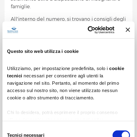
famiglie.
All'interno del numero, si trovano i consigli degli
specialisti del Bambino Gesù su temi che vanno
dal peso degli zaini, all'alimentazione corretta
dopo l'estate, fino all'importanza di camminare
per arrivare a scuola.
Questo sito web utilizza i cookie
Nel numero di luglio, il focus si era concentrato
Utilizziamo, per impostazione predefinita, solo i
cookie
sull'estate, con tutti i suggerimenti per una
tecnici
necessari per consentire agli utenti la
vacanza ‘in salute
'.
navigazione nel sito. Pertanto, al momento del primo
accesso sul nostro sito, non viene utilizzato nessun
Si torna sui banchi, è uscito ‘A scuola di
cookie o altro strumento di tracciamento.
salute' di settembre
Chi lo desidera, potrà esprimere il proprio consenso
all’uso dei cookie che vengono riportati sotto:
1.
cookie analytics
di terza parte per l’elaborazione
Selezione
statistica delle scelte effettuate e per migliorare
Tecnici necessari
del