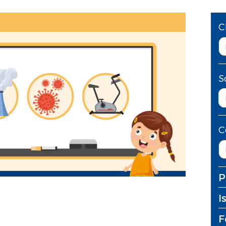
C
S
C
P
I
F