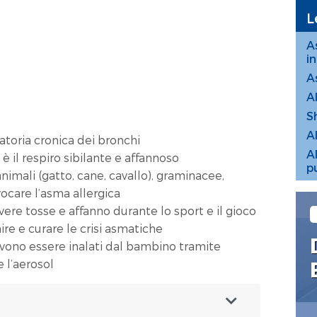
L
A
i
A
A
S
Al
toria cronica dei bronchi
Al
 è il respiro sibilante e affannoso
p
animali (gatto, cane, cavallo), graminacee,
vocare l’asma allergica
re tosse e affanno durante lo sport e il gioco
re e curare le crisi asmatiche
evono essere inalati dal bambino tramite
 l’aerosol