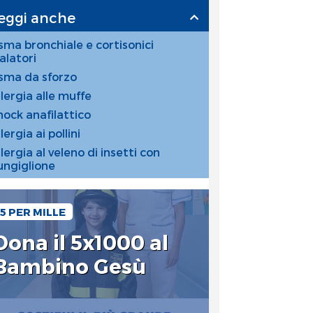
eggi anche
sma bronchiale e cortisonici
nalatori
sma da sforzo
llergia alle muffe
hock anafilattico
lergia ai pollini
lergia al veleno di insetti con
ungiglione
5 PER MILLE
Dona il 5x1000 al
Bambino Gesù