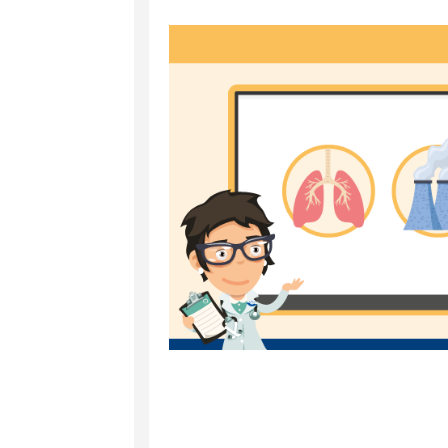
et
RA