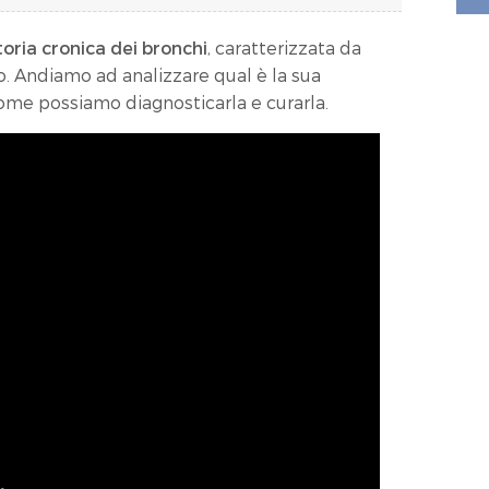
oria cronica dei bronchi
, caratterizzata da
o.
Andiamo ad analizzare qual è la sua
come possiamo diagnosticarla e curarla.