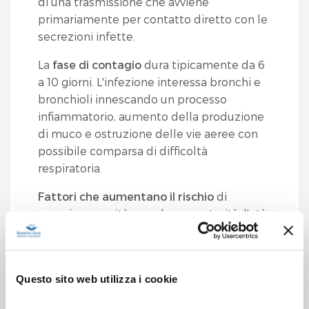
di una trasmissione che avviene
primariamente per contatto diretto con le
secrezioni infette.
La
fase di contagio
dura tipicamente da 6
a 10 giorni. L'infezione interessa bronchi e
bronchioli innescando un processo
infiammatorio, aumento della produzione
di muco e ostruzione delle vie aeree con
possibile comparsa di difficoltà
respiratoria.
Fattori che aumentano il rischio
di
maggiore gravità sono la prematurità, l'età
del bambino (inferiore a 12 settimane), le
cardiopatie congenite, la displasia
broncopolmonare, la fibrosi cistica, le
Questo sito web utilizza i cookie
anomalie congenite delle vie aeree e le
immunodeficienze.