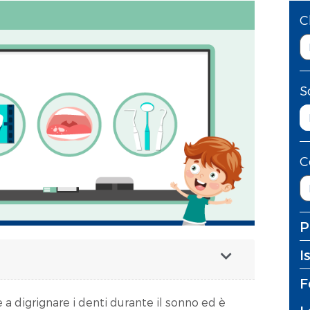
C
S
C
P
I
F
 a digrignare i denti durante il sonno ed è