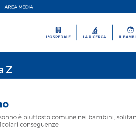
AREA MEDIA
L'OSPEDALE
LA RICERCA
IL BAMB
a Z
no
l sonno è piuttosto comune nei bambini, solit
ticolari conseguenze