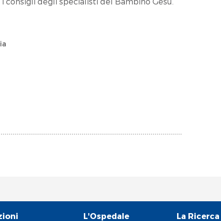
 i consigli degli specialisti del Bambino Gesù.
ia
zioni
L'Ospedale
La Ricerca