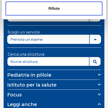
basso a destra.
Rifiuta
Che cosa stai cercando?
Cliccando sul pulsante "
Accetta tutto
" l’utente
acconsente all’utilizzo di tutti i cookie.
Chiudendo questo banner o utilizzando il pulsante
Scegli un servizio
"
Rifiuta tutto
", invece, verranno utilizzati i soli cookie
Prenota un esame
tecnici.
Cerca una struttura
Pediatria in pillole
Istituto per la salute
Focus
Leggi anche