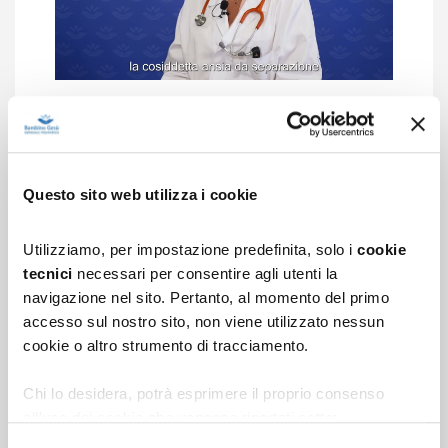
COME GESTIRE L'ANSIA DA
SEPARAZIONE NEL BAMBINO
Questo sito web utilizza i cookie
IL BAMBINO ACQUISISCE
Utilizziamo, per impostazione predefinita, solo i
cookie
CONSAPEVOLEZZA DI SÉ
tecnici
necessari per consentire agli utenti la
navigazione nel sito. Pertanto, al momento del primo
RISORSE MULTIMEDIALI
accesso sul nostro sito, non viene utilizzato nessun
cookie o altro strumento di tracciamento.
Chi lo desidera, potrà esprimere il proprio consenso
Iscriviti alla newsletter
per ricevere i consigli
all’uso dei cookie che vengono riportati sotto:
degli specialisti del Bambino Gesù.
1.
cookie analytics
di terza parte per l’elaborazione