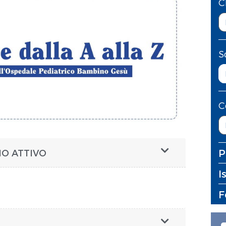
C
S
C
P
O ATTIVO
I
F