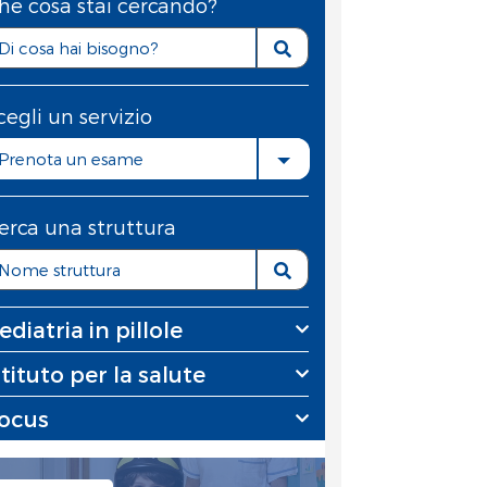
he cosa stai cercando?
cegli un servizio
Prenota un esame
erca una struttura
ediatria in pillole
stituto per la salute
ocus