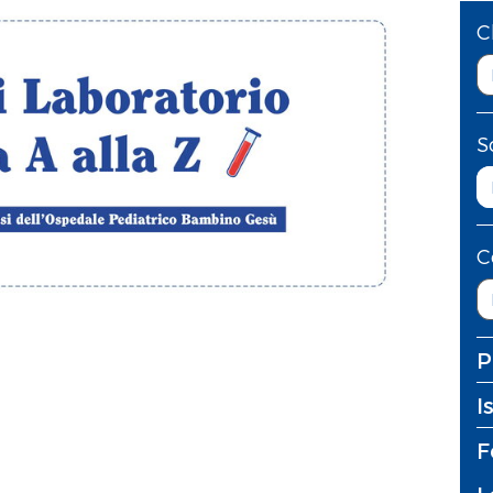
C
S
C
P
I
F