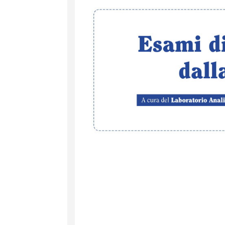
et
RA