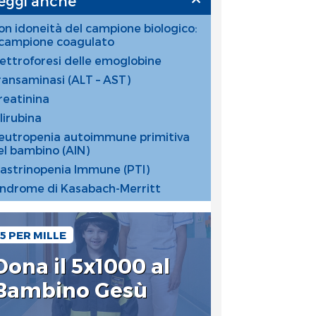
eggi anche
on idoneità del campione biologico:
l campione coagulato
lettroforesi delle emoglobine
ransaminasi (ALT – AST)
reatinina
lirubina
eutropenia autoimmune primitiva
el bambino (AIN)
iastrinopenia Immune (PTI)
indrome di Kasabach-Merritt
5 PER MILLE
Dona il 5x1000 al
Bambino Gesù