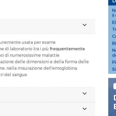
L
N
i
E
T
C
munemente usata per esame
Bi
di laboratorio tra i più
frequentemente
N
d
osi di numerosissime malattie.
tazione delle dimensioni e della forma delle
P
ine, nella misurazione dell'emoglobina,
S
tri del sangue.