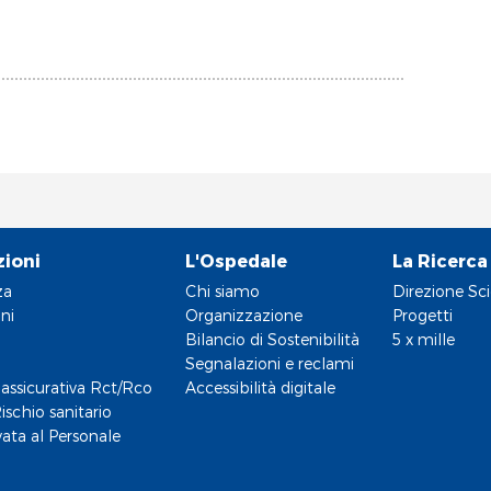
zioni
L'Ospedale
La Ricerca
za
Chi siamo
Direzione Sci
ni
Organizzazione
Progetti
Bilancio di Sostenibilità
5 x mille
Segnalazioni e reclami
assicurativa Rct/Rco
Accessibilità digitale
ischio sanitario
vata al Personale