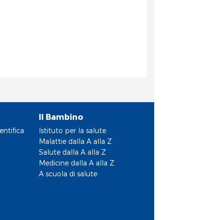
Il Bambino
entifica
Istituto per la salute
Malattie dalla A alla Z
Salute dalla A alla Z
Medicine dalla A alla Z
A scuola di salute