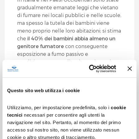
gradualmente emanate leggi che vietano
di fumare nei locali pubblici e nelle scuole,
ma spesso la tutela dei bambini viene
meno proprio nelle loro abitazioni; si stima
che
il 40% dei bambini abbia almeno un
genitore fumatore
con conseguente
esposizione a fumo passivo e
condizionamento a divenire essi stessi
fumatori attivi in un futuro prossimo.
L’età adolescenziale infatti è cruciale:
più
della metà dei fumatori inizia intorno agli
Questo sito web utilizza i cookie
11-16 anni
.
Utilizziamo, per impostazione predefinita, solo i
cookie
tecnici
necessari per consentire agli utenti la
QUALI SONO LE FONTI E I
navigazione nel sito. Pertanto, al momento del primo
COMPONENTI DEL FUMO DI
accesso sul nostro sito, non viene utilizzato nessun
cookie o altro strumento di tracciamento.
TABACCO