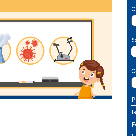
C
S
C
P
I
F