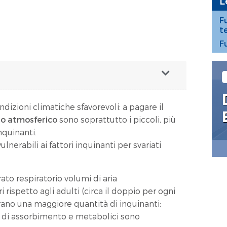
L
F
t
F
ondizioni climatiche sfavorevoli: a pagare il
o atmosferico
sono soprattutto i piccoli, più
inquinanti.
nerabili ai fattori inquinanti per svariati
ato respiratorio volumi di aria
ispetto agli adulti (circa il doppio per ogni
irano una maggiore quantità di inquinanti;
si di assorbimento e metabolici sono