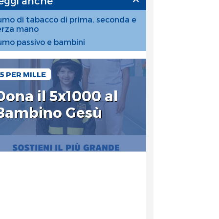
eggi anche
umo di tabacco di prima, seconda e
erza mano
umo passivo e bambini
5 PER MILLE
Dona il 5x1000 al
Bambino Gesù