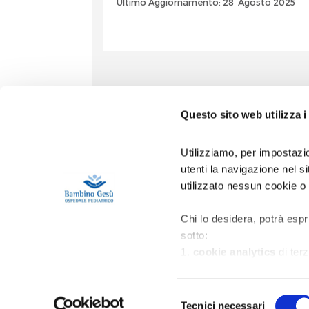
Ultimo Aggiornamento: 28 Agosto 2025
Informa
Questo sito web utilizza i
Accoglien
Prenotazio
Utilizziamo, per impostazio
Contatti
utenti la navigazione nel 
Privacy
utilizzato nessun cookie o
Copertura 
Gestione R
Area Riser
Chi lo desidera, potrà espr
sotto:
1.
cookie analytics
di terz
migliorare l’esperienza d’us
2.
cookie di profilazione
p
Selezione
nell'ambito della navigazion
Tecnici necessari