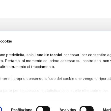
zioni
L'Ospedale
La Ricerca
 cookie
za
Chi siamo
Direzione Sci
ni
Organizzazione
Progetti
ne predefinita, solo i
cookie tecnici
necessari per consentire ag
Bilancio di Sostenibilità
5 x mille
sito. Pertanto, al momento del primo accesso sul nostro sito, non
Segnalazioni e reclami
 altro strumento di tracciamento.
assicurativa Rct/Rco
Accessibilità digitale
ischio sanitario
vata al Personale
imere il proprio consenso all’uso dei cookie che vengono riportat
a parte per l’elaborazione statistica delle scelte effettuate e per
o del sito;
er la creazione di profili in base alle preferenze manifestate
e in rete.
Profilazione
Analytics
Mark