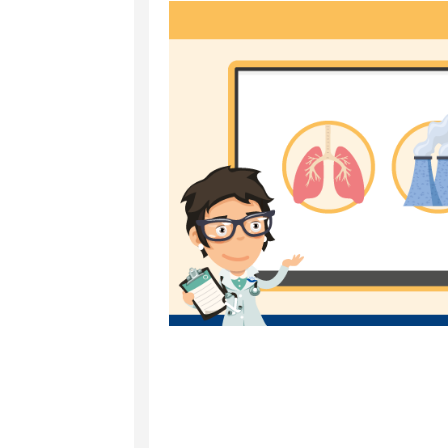
et
RA