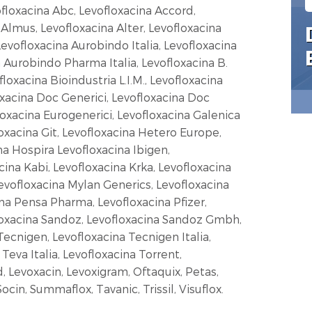
ofloxacina Abc, Levofloxacina Accord,
 Almus, Levofloxacina Alter, Levofloxacina
Levofloxacina Aurobindo Italia, Levofloxacina
Aurobindo Pharma Italia, Levofloxacina B.
loxacina Bioindustria L.I.M., Levofloxacina
oxacina Doc Generici, Levofloxacina Doc
loxacina Eurogenerici, Levofloxacina Galenica
oxacina Git, Levofloxacina Hetero Europe,
na Hospira Levofloxacina Ibigen,
ina Kabi, Levofloxacina Krka, Levofloxacina
evofloxacina Mylan Generics, Levofloxacina
ina Pensa Pharma, Levofloxacina Pfizer,
loxacina Sandoz, Levofloxacina Sandoz Gmbh,
Tecnigen, Levofloxacina Tecnigen Italia,
Teva Italia, Levofloxacina Torrent,
, Levoxacin, Levoxigram, Oftaquix, Petas,
 Socin, Summaflox, Tavanic, Trissil, Visuflox.