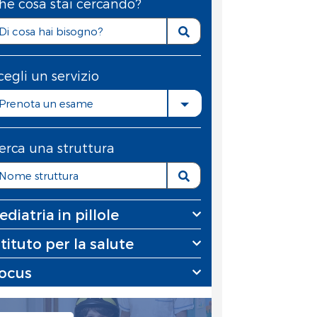
he cosa stai cercando?
cegli un servizio
Prenota un esame
erca una struttura
ediatria in pillole
stituto per la salute
ocus