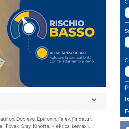
C
S
C
P
I
F
tiflox, Doclevo, Epifloxin, Falev, Findatur,
ral, Fovex, Gray, Kinofta, Klektica, Lemaxil,