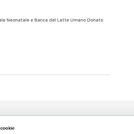
nale Neonatale e Banca del Latte Umano Donato
zioni
L'Ospedale
La Ricerca
 cookie
za
Chi siamo
Direzione Sci