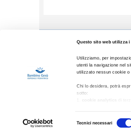
Informa
Questo sito web utilizza i
Accoglien
Prenotazio
Utilizziamo, per impostazio
Contatti
utenti la navigazione nel 
Privacy
utilizzato nessun cookie o
Copertura 
Gestione R
Area Riser
Chi lo desidera, potrà espr
sotto:
1.
cookie analytics
di terz
migliorare l’esperienza d’us
2.
cookie di profilazione
p
Selezione
nell'ambito della navigazion
Tecnici necessari
del
3.
cookie di marketing
di 