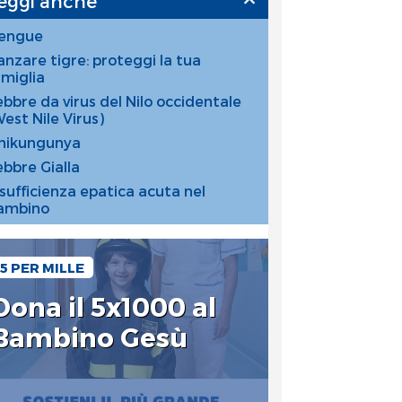
eggi anche
engue
anzare tigre: proteggi la tua
amiglia
ebbre da virus del Nilo occidentale
West Nile Virus)
hikungunya
ebbre Gialla
nsufficienza epatica acuta nel
ambino
5 PER MILLE
Dona il 5x1000 al
Bambino Gesù