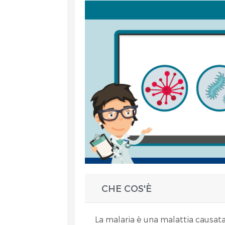
et
CHE COS'È
RA
La malaria è una malattia causat