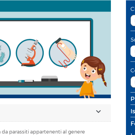
C
S
C
P
I
F
a da parassiti appartenenti al genere