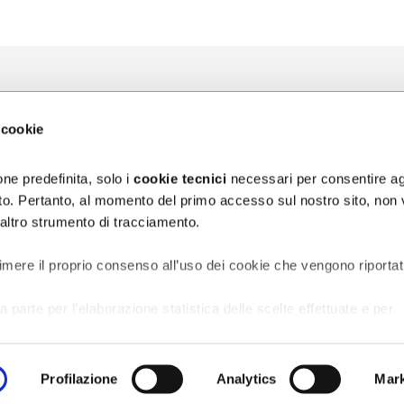
zioni
L'Ospedale
La Ricerca
 cookie
za
Chi siamo
Direzione Sci
ni
Organizzazione
Progetti
ne predefinita, solo i
cookie tecnici
necessari per consentire ag
Bilancio di Sostenibilità
5 x mille
sito. Pertanto, al momento del primo accesso sul nostro sito, non
Segnalazioni e reclami
 altro strumento di tracciamento.
assicurativa Rct/Rco
Accessibilità digitale
ischio sanitario
vata al Personale
imere il proprio consenso all’uso dei cookie che vengono riportat
a parte per l’elaborazione statistica delle scelte effettuate e per
o del sito;
er la creazione di profili in base alle preferenze manifestate
e in rete.
Profilazione
Analytics
Mark
terza parte per tracciare le scelte effettuate sul sito web e prese