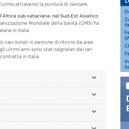
L
ll'uomo attraverso la puntura di zanzare.
D
l'Africa sub-sahariana, nel Sud-Est Asiatico
Z
rganizzazione Mondiale della Sanità (OMS) ha
f
aria in Italia.
F
(
 casi isolati in persone di ritorno da aree
C
li ultimi anni sono stati segnalati dei rari
F
ontratta in Italia.
I
b