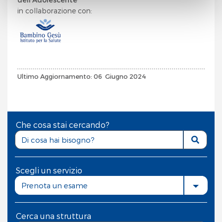
in collaborazione con:
Chiudendo questo banner o utilizzando il pulsante
"
Rifiuta tutto
", invece, verranno utilizzati i soli cookie
tecnici.
Ultimo Aggiornamento: 06 Giugno 2024
Che cosa stai cercando?
Scegli un servizio
Prenota un esame
Cerca una struttura