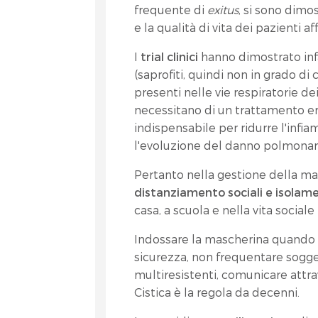
frequente di
exitus
, si sono dimo
e la qualità di vita dei pazienti af
I
trial clinici
hanno dimostrato in
(saprofiti, quindi non in grado di 
presenti nelle vie respiratorie dei
necessitano di un trattamento er
indispensabile per ridurre l'inf
l'evoluzione del danno polmonare 
Pertanto nella gestione della ma
distanziamento sociali e isolam
casa, a scuola e nella vita sociale
Indossare la mascherina quando si
sicurezza, non frequentare sogget
multiresistenti, comunicare attrav
Cistica è la regola da decenni.