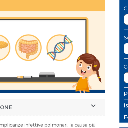
C
S
C
P
I
TIONE
F
mplicanze infettive polmonari, la causa più