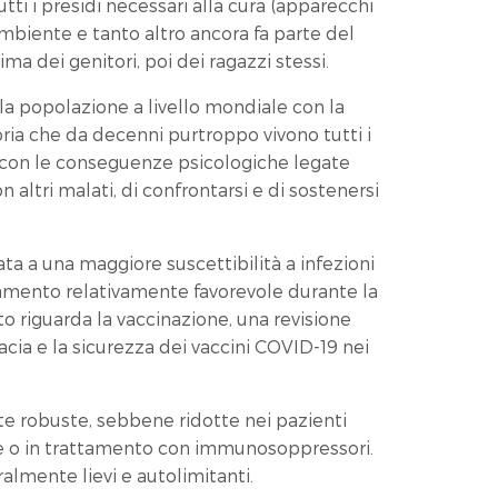
utti i presidi necessari alla cura (apparecchi
l'ambiente e tanto altro ancora fa parte del
ma dei genitori, poi dei ragazzi stessi.
to la popolazione a livello mondiale con la
ia che da decenni purtroppo vivono tutti i
ca con le conseguenze psicologiche legate
n altri malati, di confrontarsi e di sostenersi
ta a una maggiore suscettibilità a infezioni
damento relativamente favorevole durante la
 riguarda la vaccinazione, una revisione
acia e la sicurezza dei vaccini COVID-19 nei
te robuste, sebbene ridotte nei pazienti
e o in trattamento con immunosoppressori.
ralmente lievi e autolimitanti.