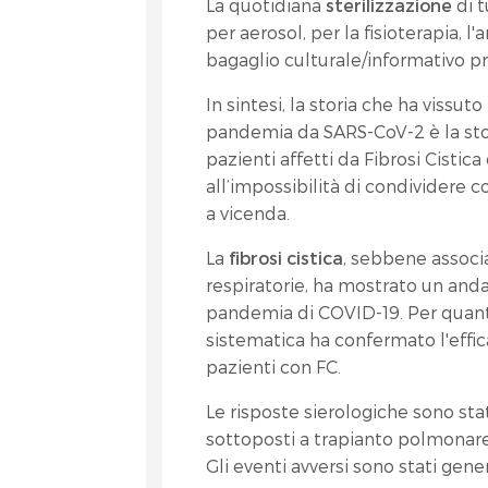
La quotidiana
sterilizzazione
di t
per aerosol, per la fisioterapia, 
bagaglio culturale/informativo pri
In sintesi, la storia che ha vissu
pandemia da SARS-CoV-2 è la stor
pazienti affetti da Fibrosi Cisti
all’impossibilità di condividere co
a vicenda.
La
fibrosi cistica
, sebbene associa
respiratorie, ha mostrato un an
pandemia di COVID-19. Per quanto
sistematica ha confermato l'effic
pazienti con FC.
Le risposte sierologiche sono sta
sottoposti a trapianto polmonar
Gli eventi avversi sono stati gene