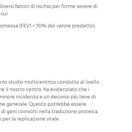
iversi fattori di rischio per forme severe di
cui:
messa (FEV1 < 70% del valore predetto);
uno studio multicentrico condotto al livello
e il nostro centro, ha evidenziato che i
inore incidenza e un decorso più lieve di
one generale. Questo potrebbe essere
di geni coinvolti nella traduzione proteica,
er la replicazione virale.