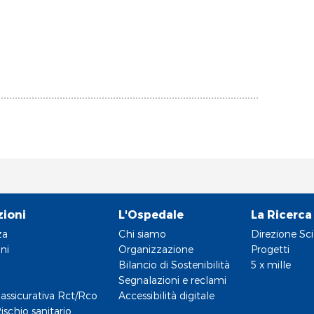
zioni
L'Ospedale
La Ricerca
za
Chi siamo
Direzione Sci
ni
Organizzazione
Progetti
Bilancio di Sostenibilità
5 x mille
Segnalazioni e reclami
assicurativa Rct/Rco
Accessibilità digitale
ischio sanitario