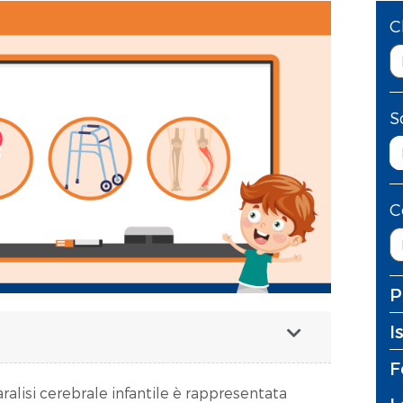
C
S
C
P
I
F
ralisi cerebrale infantile è rappresentata