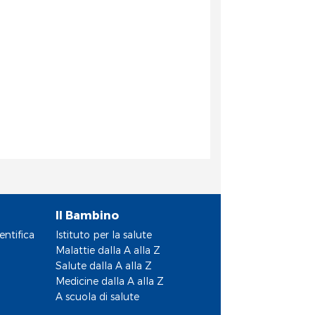
Il Bambino
entifica
Istituto per la salute
Malattie dalla A alla Z
Salute dalla A alla Z
Medicine dalla A alla Z
A scuola di salute