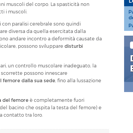
L
ni muscoli del corpo. La spasticità non
ti i muscoli.
Pa
d
 con paralisi cerebrale sono quindi
P
re diversa da quella esercitata dalla
ono andare incontro a deformità causate da
icolare, possono sviluppare
disturbi
lari, un controllo muscolare inadeguato, la
i scorrette possono innescare
l femore dalla sua sede
, fino alla lussazione
a del femore
è completamente fuori
o del bacino che ospita la testa del femore) e
a contatto tra loro.