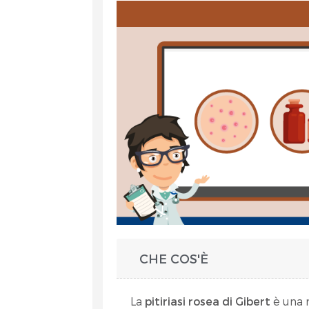
et
CHE COS'È
RA
La
pitiriasi rosea di Gibert
è una 