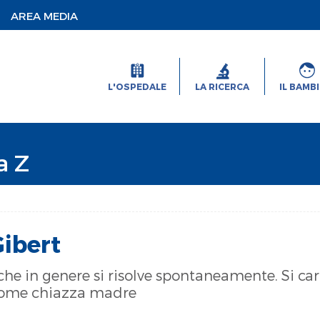
AREA MEDIA
L'OSPEDALE
LA RICERCA
IL BAMB
a Z
Gibert
che in genere si risolve spontaneamente. Si ca
 come chiazza madre