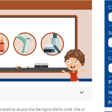
C
S
C
P
I
F
malattia acuta ma benigna della cute che si