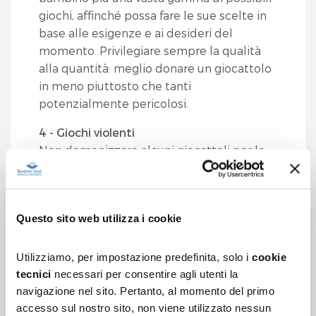
giochi, affinché possa fare le sue scelte in
base alle esigenze e ai desideri del
momento. Privilegiare sempre la qualità
alla quantità: meglio donare un giocattolo
in meno piuttosto che tanti
potenzialmente pericolosi.
4 - Giochi violenti
Non demonizzare alcuni giocattoli per le
loro caratteristiche aggressive e
potenzialmente violente: teniamo
presente che l'aggressività è una
Questo sito web utilizza i cookie
componente del corredo emotivo umano,
e negarla può rendere più difficile per il
bambino imparare ad affrontarla e gestirla.
Utilizziamo, per impostazione predefinita, solo i
cookie
È importante supervisionare tali giochi,
tecnici
necessari per consentire agli utenti la
osservando l'utilizzo che il bambino ne fa.
navigazione nel sito. Pertanto, al momento del primo
accesso sul nostro sito, non viene utilizzato nessun