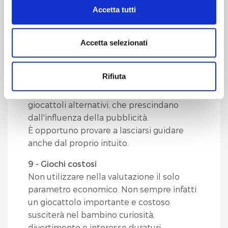
capacità e la voglia di giocare con altri
Accetta tutti
che utilizziamo.
bambini. Il gioco è, primariamente, solitario
fino a divenire, con il tempo, socializzato.
È possibile, in ogni momento, gestire le preferenze di
Accetta selezionati
scelta sui cookie cliccando su
widget
che compare in
8 - Giochi che vanno di moda
basso a destra.
Non scegliere necessariamente fra i giochi
Rifiuta
proposti dalla moda del momento.
Cliccando sul pulsante "
Accetta tutto
" l’utente
Possiamo proporre ai bimbi anche
acconsente all’utilizzo di tutti i cookie.
giocattoli alternativi, che prescindano
dall'influenza della pubblicità.
Chiudendo questo banner o utilizzando il pulsante
È opportuno provare a lasciarsi guidare
"
Rifiuta tutto
", invece, verranno utilizzati i soli cookie
anche dal proprio intuito.
tecnici.
9 - Giochi costosi
Non utilizzare nella valutazione il solo
parametro economico. Non sempre infatti
un giocattolo importante e costoso
susciterà nel bambino curiosità,
divertimento e interesse duraturi.