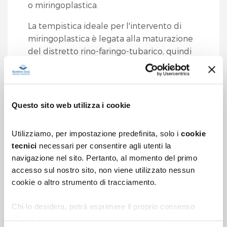
o miringoplastica.
La tempistica ideale per l'intervento di
miringoplastica è legata alla maturazione
del distretto rino-faringo-tubarico, quindi
dopo i 7-8 anni, epoca in cui si riducono
notevolmente gli episodi di otite, e quindi
le occasioni di una nuova perforazione
timpanica.
Questo sito web utilizza i cookie
Per aumentare le possibilità di riuscita
Utilizziamo, per impostazione predefinita, solo i
cookie
dell'intervento, è inoltre necessario che
tecnici
necessari per consentire agli utenti la
l'orecchio sia stato privo di infezioni da
navigazione nel sito. Pertanto, al momento del primo
almeno 1 anno.
accesso sul nostro sito, non viene utilizzato nessun
L'
intervento chirurgico di ricostruzione
cookie o altro strumento di tracciamento.
del timpano (miringoplastica)
ha come
obiettivo primario quello di ricostruire la
Chi lo desidera, potrà esprimere il proprio consenso
all’uso dei cookie che vengono riportati sotto:
membrana timpanica e quindi ripristinare