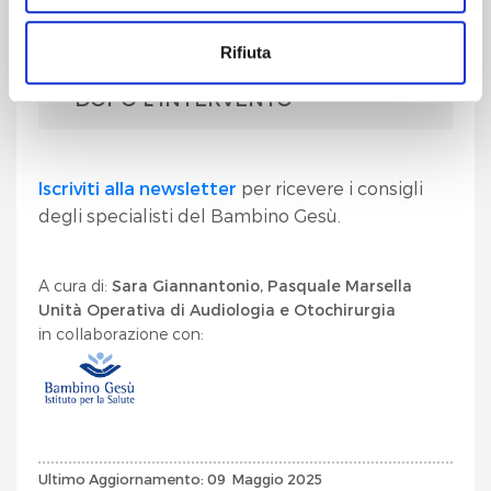
basso a destra.
COME SI ESEGUE
Rifiuta
Cliccando sul pulsante "
Accetta tutto
" l’utente
acconsente all’utilizzo di tutti i cookie.
DOPO L'INTERVENTO
Chiudendo questo banner o utilizzando il pulsante
"
Rifiuta tutto
", invece, verranno utilizzati i soli cookie
Iscriviti alla newsletter
per ricevere i consigli
tecnici.
degli specialisti del Bambino Gesù.
A cura di:
Sara Giannantonio, Pasquale Marsella
Unità Operativa di Audiologia e Otochirurgia
in collaborazione con:
Ultimo Aggiornamento: 09 Maggio 2025