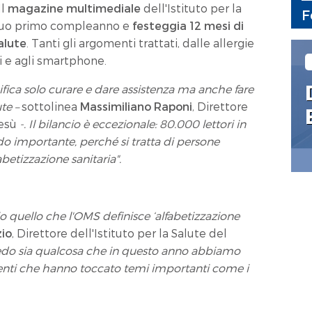
Il
magazine multimediale
dell'Istituto per la
F
 suo primo compleanno e
festeggia 12 mesi di
alute
. Tanti gli argomenti trattati, dalle allergie
gi e agli smartphone.
ifica solo curare e dare assistenza ma anche fare
te –
sottolinea
Massimiliano Raponi
, Direttore
Gesù
-. Il bilancio è eccezionale: 80.000 lettori in
 importante, perché si tratta di persone
etizzazione sanitaria".
rio quello che l'OMS definisce ‘alfabetizzazione
zio
, Direttore dell'Istituto per la Salute del
redo sia qualcosa che in questo anno abbiamo
nti che hanno toccato temi importanti come i