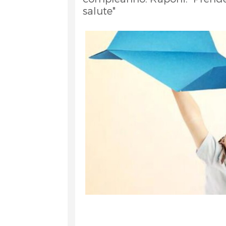
salute"
et
RA