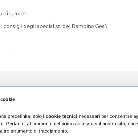
 di salute':
 i consigli degli specialisti del Bambino Gesù.
zioni
L'Ospedale
La Ricerca
 cookie
za
Chi siamo
Direzione Sci
ni
Organizzazione
Progetti
ne predefinita, solo i
cookie tecnici
necessari per consentire ag
Bilancio di Sostenibilità
5 x mille
sito. Pertanto, al momento del primo accesso sul nostro sito, non
Segnalazioni e reclami
 altro strumento di tracciamento.
assicurativa Rct/Rco
Accessibilità digitale
ischio sanitario