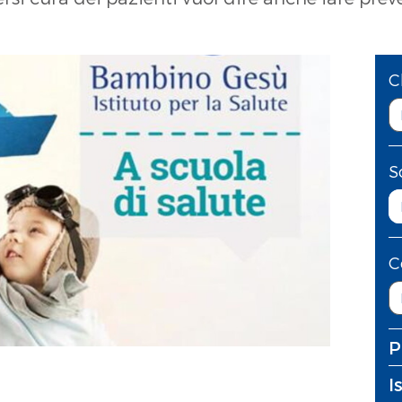
C
S
C
P
I