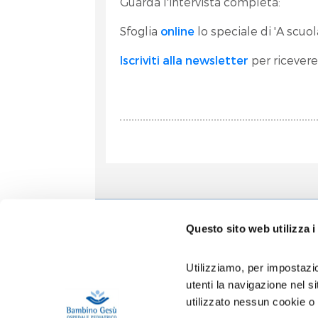
Guarda l'intervista completa:
Sfoglia
online
lo speciale di 'A scuola
Iscriviti alla newsletter
per ricevere
Informa
Questo sito web utilizza i
Accoglien
Prenotazio
Utilizziamo, per impostazio
Contatti
utenti la navigazione nel 
Privacy
utilizzato nessun cookie o
Copertura 
Gestione R