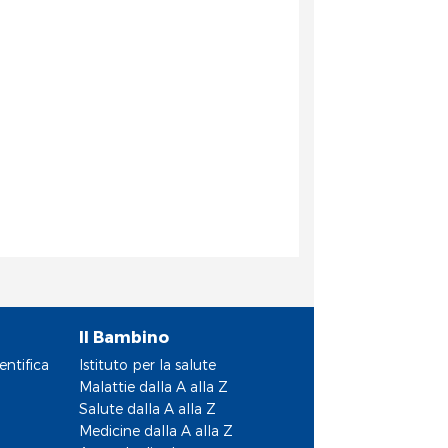
Il Bambino
entifica
Istituto per la salute
Malattie dalla A alla Z
Salute dalla A alla Z
Medicine dalla A alla Z