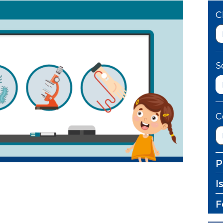
C
S
C
P
I
F