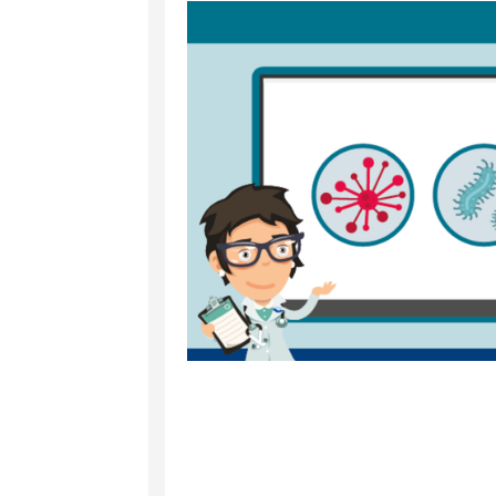
et
RA