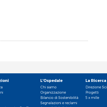
zioni
L'Ospedale
La Ricerca
za
Chi siamo
Direzione Sci
ni
Organizzazione
Progetti
Bilancio di Sostenibilità
5 x mille
Segnalazioni e reclami