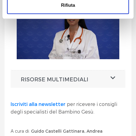
Rifiuta
Cliccando sul pulsante "
Accetta tutto
" l’utente
acconsente all’utilizzo di tutti i cookie.
Chiudendo questo banner o utilizzando il pulsante
"
Rifiuta tutto
", invece, verranno utilizzati i soli cookie
tecnici.
RISORSE MULTIMEDIALI
Iscriviti alla newsletter
per ricevere i consigli
degli specialisti del Bambino Gesù.
A cura di:
Guido Castelli Gattinara, Andrea