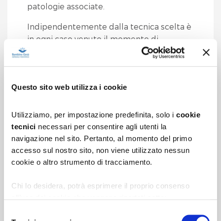
patologie associate.
Indipendentemente dalla tecnica scelta è
in ogni caso venuto il momento di
regalargli il
cucchiaio
: dapprima come
gioco e, quando avrà imparato a
maneggiarlo, insegnandogli a usarlo per
Questo sito web utilizza i cookie
portare il cibo alla bocca. Occorre essere
pazienti, molto pazienti. Anzitutto perché
gli ci vorrà qualche mese per imparare
Utilizziamo, per impostazione predefinita, solo i
cookie
a usarlo.
tecnici
necessari per consentire agli utenti la
navigazione nel sito. Pertanto, al momento del primo
Ma soprattutto perché, cucchiaio alla
accesso sul nostro sito, non viene utilizzato nessun
mano,
imparerà molto rapidamente a
cookie o altro strumento di tracciamento.
lanciare gran parte del cibo un po'
dovunque
. Sul pavimento ma anche sui
Chi lo desidera, potrà esprimere il proprio consenso
muri, sulle foto di famiglia, sul televisore.
all’uso dei cookie che vengono riportati sotto:
1.
cookie analytics
di terza parte per l’elaborazione
Selezione
Bisogna ricordare che il bambino di questa