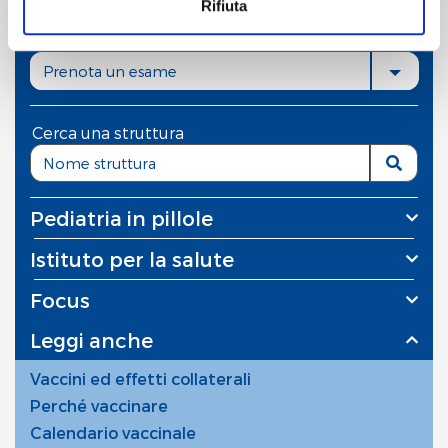
Rifiuta
Cliccando sul pulsante "
Accetta tutto
" l’utente
Scegli un servizio
acconsente all’utilizzo di tutti i cookie.
Prenota un esame
Chiudendo questo banner o utilizzando il pulsante
"
Rifiuta tutto
", invece, verranno utilizzati i soli cookie
Cerca una struttura
tecnici.
Pediatria in pillole
Istituto per la salute
Focus
Leggi anche
Vaccini ed effetti collaterali
Perché vaccinare
Calendario vaccinale