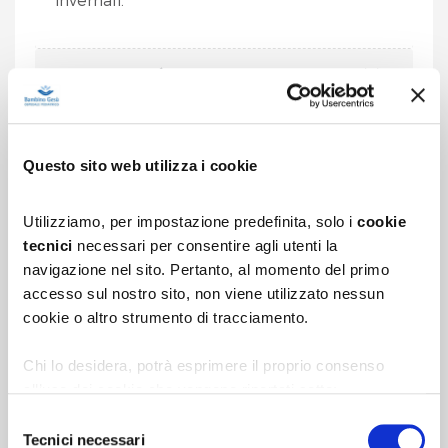
CHE COS'È
COME SI SOMMINISTRA
Questo sito web utilizza i cookie
A CHI SI SOMMINISTRA
Utilizziamo, per impostazione predefinita, solo i
cookie
tecnici
necessari per consentire agli utenti la
CONTROINDICAZIONI E
navigazione nel sito. Pertanto, al momento del primo
PRECAUZIONI
accesso sul nostro sito, non viene utilizzato nessun
cookie o altro strumento di tracciamento.
QUANTO È SICURO
Chi lo desidera, potrà esprimere il proprio consenso
all’uso dei cookie che vengono riportati sotto:
RISORSE MULTIMEDIALI
1.
cookie analytics
di terza parte per l’elaborazione
Selezione
statistica delle scelte effettuate e per migliorare
Tecnici necessari
del