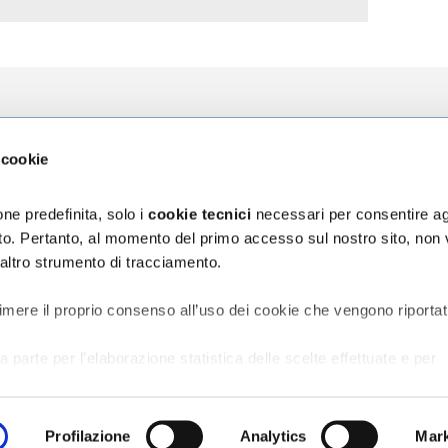
zioni
L'Ospedale
La Ricerca
 cookie
za
Chi siamo
Direzione Sci
ni
Organizzazione
Progetti
ne predefinita, solo i
cookie tecnici
necessari per consentire ag
Bilancio di Sostenibilità
5 x mille
sito. Pertanto, al momento del primo accesso sul nostro sito, non
Segnalazioni e reclami
 altro strumento di tracciamento.
assicurativa Rct/Rco
Accessibilità digitale
ischio sanitario
vata al Personale
imere il proprio consenso all’uso dei cookie che vengono riportat
a parte per l’elaborazione statistica delle scelte effettuate e per
o del sito;
er la creazione di profili in base alle preferenze manifestate
e in rete.
Profilazione
Analytics
Mark