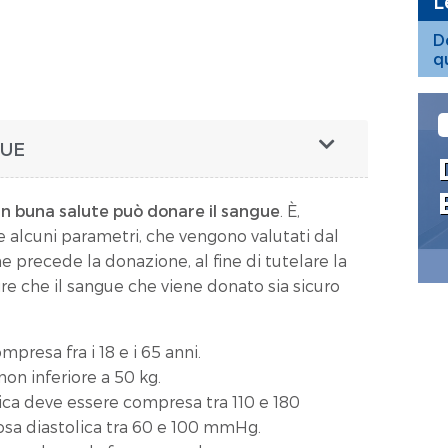
L
D
q
GUE
in buna salute può donare il sangue
. È,
e alcuni parametri, che vengono valutati dal
he precede la donazione, al fine di tutelare la
re che il sangue che viene donato sia sicuro
presa fra i 18 e i 65 anni.
on inferiore a 50 kg.
lica deve essere compresa tra 110 e 180
osa diastolica tra 60 e 100 mmHg.