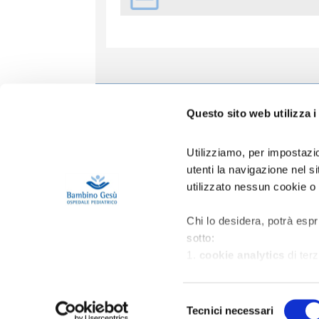
Informa
Questo sito web utilizza i
Accoglien
Prenotazio
Utilizziamo, per impostazio
Contatti
utenti la navigazione nel 
Privacy
utilizzato nessun cookie o
Copertura 
Gestione R
Area Riser
Chi lo desidera, potrà espr
sotto:
1.
cookie analytics
di terz
migliorare l’esperienza d’us
2.
cookie di profilazione
p
Selezione
nell'ambito della navigazion
Tecnici necessari
del