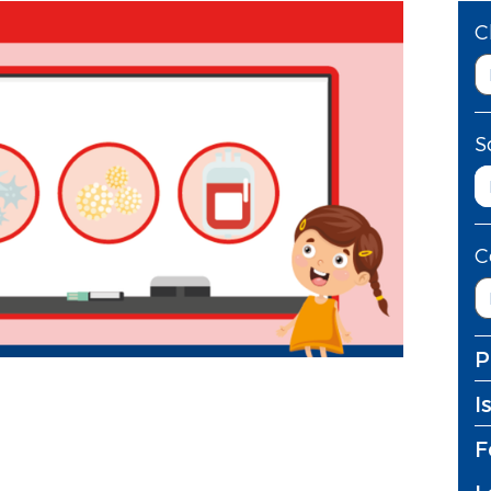
C
S
C
P
I
F