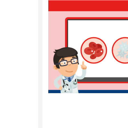
et
RA