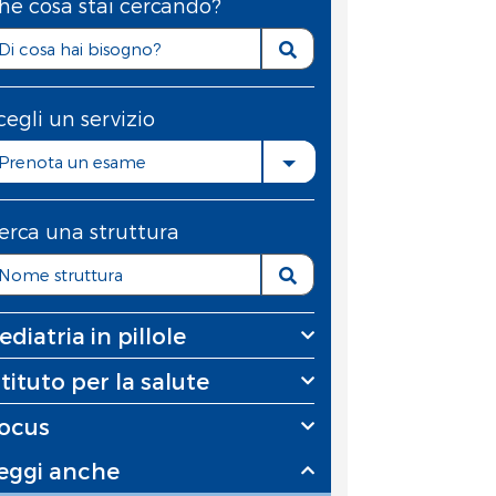
he cosa stai cercando?
cegli un servizio
Prenota un esame
erca una struttura
ediatria in pillole
stituto per la salute
ocus
eggi anche