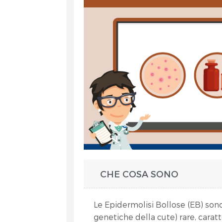
et
CHE COSA SONO
RA
Le Epidermolisi Bollose (EB) so
genetiche della cute) rare, carat