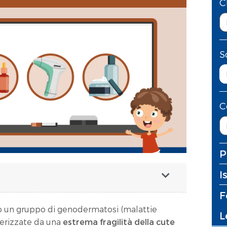
C
S
C
P
I
F
no un gruppo di genodermatosi (malattie
L
terizzate da una
estrema fragilità della cute