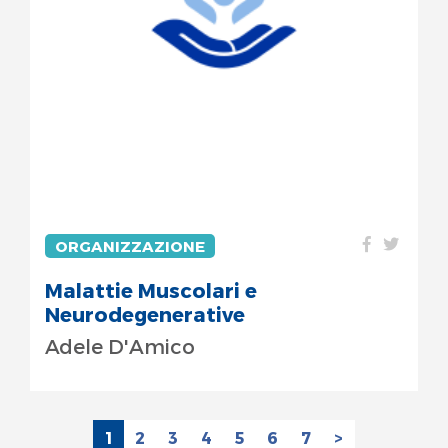
ORGANIZZAZIONE
Malattie Muscolari e
Neurodegenerative
Adele D'Amico
1
2
3
4
5
6
7
>