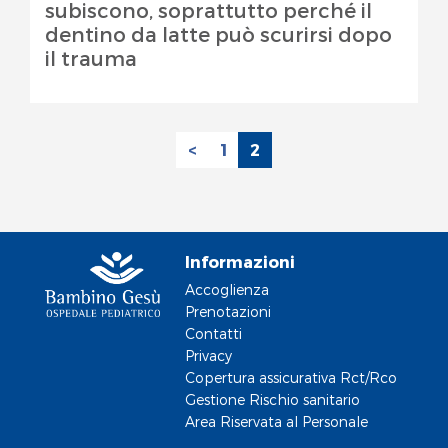
subiscono, soprattutto perché il
dentino da latte può scurirsi dopo
il trauma
<
1
2
Informazioni
Accoglienza
Prenotazioni
Contatti
Privacy
Copertura assicurativa Rct/Rco
Gestione Rischio sanitario
Area Riservata al Personale