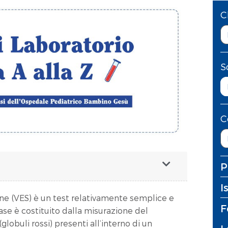
C
S
C
P
I
one (VES) è un test relativamente semplice e
F
base è costituito dalla misurazione del
globuli rossi) presenti all’interno di un