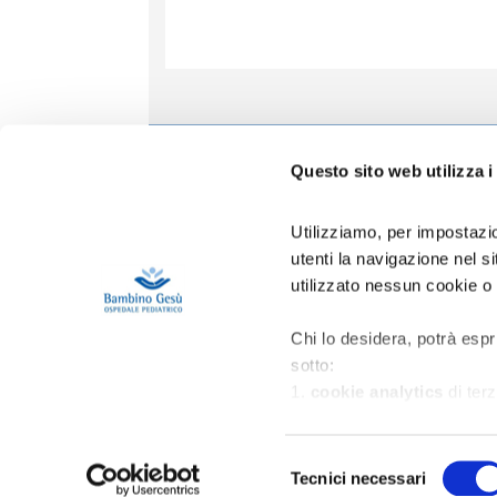
Informa
Questo sito web utilizza i
Accoglien
Prenotazio
Utilizziamo, per impostazio
Contatti
utenti la navigazione nel 
Privacy
utilizzato nessun cookie o
Copertura 
Gestione R
Area Riser
Chi lo desidera, potrà espr
sotto:
1.
cookie analytics
di terz
migliorare l’esperienza d’us
2.
cookie di profilazione
p
Selezione
nell'ambito della navigazion
Tecnici necessari
del