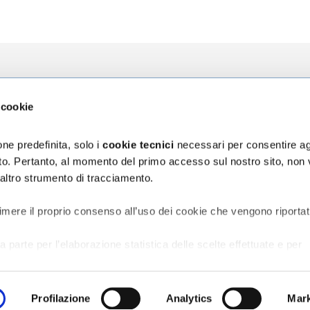
zioni
L'Ospedale
La Ricerca
 cookie
za
Chi siamo
Direzione Sci
ni
Organizzazione
Progetti
ne predefinita, solo i
cookie tecnici
necessari per consentire ag
Bilancio di Sostenibilità
5 x mille
sito. Pertanto, al momento del primo accesso sul nostro sito, non
Segnalazioni e reclami
 altro strumento di tracciamento.
assicurativa Rct/Rco
Accessibilità digitale
ischio sanitario
vata al Personale
imere il proprio consenso all’uso dei cookie che vengono riportat
a parte per l’elaborazione statistica delle scelte effettuate e per
o del sito;
er la creazione di profili in base alle preferenze manifestate
e in rete.
Profilazione
Analytics
Mark