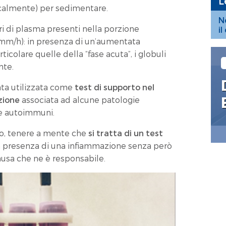
L
calmente) per sedimentare.
N
etri di plasma presenti nella porzione
i
(mm/h): in presenza di un’aumentata
ticolare quelle della “fase acuta”, i globuli
nte.
tata utilizzata come
test di supporto nel
azione
associata ad alcune patologie
ie autoimmuni.
to, tenere a mente che
si tratta di un test
la presenza di una infiammazione senza però
causa che ne è responsabile.