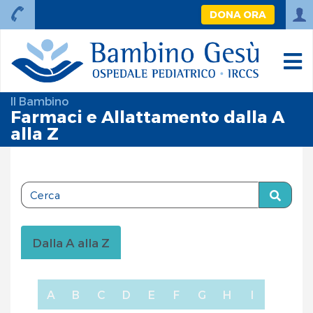
DONA ORA
Il Bambino
Farmaci e Allattamento dalla A
alla Z
Dalla A alla Z
A
B
C
D
E
F
G
H
I