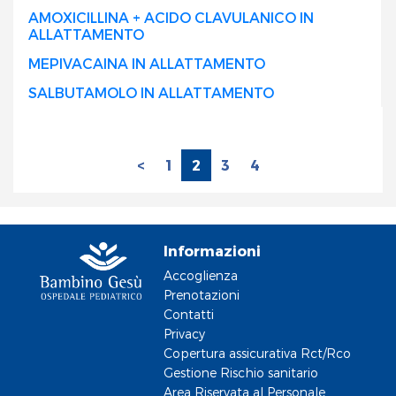
AMOXICILLINA + ACIDO CLAVULANICO IN
ALLATTAMENTO
MEPIVACAINA IN ALLATTAMENTO
SALBUTAMOLO IN ALLATTAMENTO
<
1
2
3
4
Informazioni
Accoglienza
Prenotazioni
Contatti
Privacy
Copertura assicurativa Rct/Rco
Gestione Rischio sanitario
Area Riservata al Personale