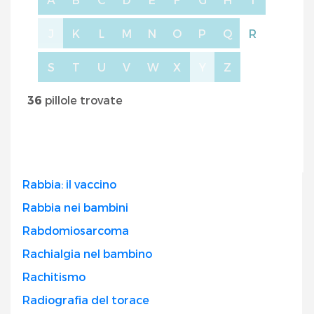
J
K
L
M
N
O
P
Q
R
S
T
U
V
W
X
Y
Z
36
pillole trovate
Rabbia: il vaccino
Rabbia nei bambini
Rabdomiosarcoma
Rachialgia nel bambino
Rachitismo
Radiografia del torace