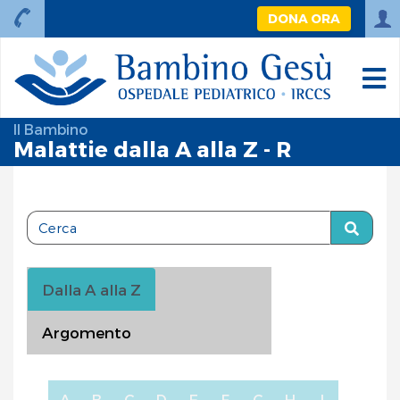
DONA ORA
Il Bambino
Malattie dalla A alla Z - R
Dalla A alla Z
Argomento
A
B
C
D
E
F
G
H
I