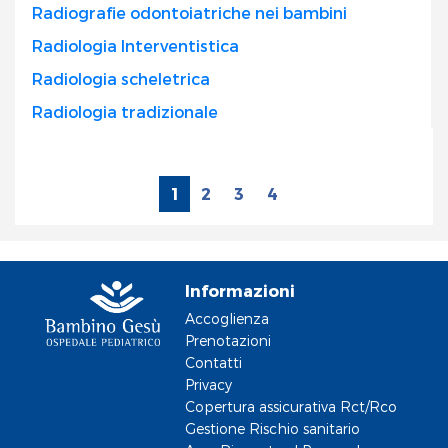
Radiografie odontoiatriche nei bambini
Radiologia Interventistica
Radiologia scheletrica
Radiologia tradizionale
1
2
3
4
Informazioni
Accoglienza
Prenotazioni
Contatti
Privacy
Copertura assicurativa Rct/Rco
Gestione Rischio sanitario